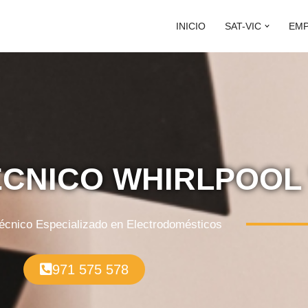
INICIO
SAT-VIC
EM
ÉCNICO WHIRLPOOL 
Técnico Especializado en Electrodomésticos
971 575 578