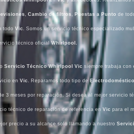
evisiones
,
Cambio
de
filtros
,
Puestas a Punto
de tod
en todo
Vic
. Somos un servicio técnico especializado mult
ervicio técnico oficial
Whirlpool.
ro
Servicio Técnico Whirlpool Vic
siempre trabaja con 
rvicio en
Vic
. Reparamos todo tipo de
Electrodoméstico
e 3 meses por reparación. Si desea al mejor servicio t
icio técnico de reparación de referencia en
Vic
para el m
ejor precio a su alcance solo llamando a nuestro
Servic