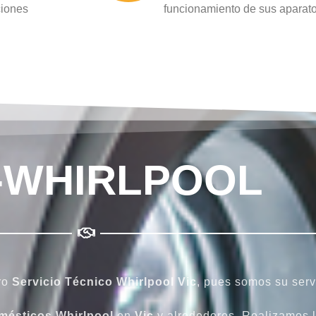
ciones
funcionamiento de sus aparat
-WHIRLPOOL
ro
Servicio Técnico Whirlpool Vic
, pues somos su serv
mésticos Whirlpool
en
Vic
y alrededores. Realizamos 