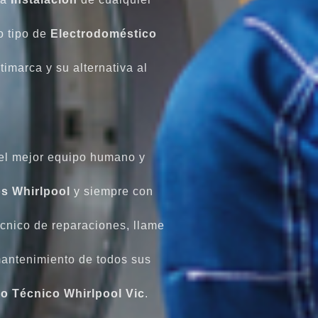
o tipo de
Electrodoméstico
imarca y su alternativa al
el mejor equipo humano y
s Whirlpool
y siempre con
écnico de reparaciones, llame
antenimiento de todos sus
io Técnico Whirlpool Vic
.