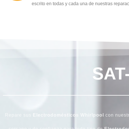
escrito en todas y cada una de nuestras repara
SAT
Repare sus
Electrodomésticos
Whirlpool
con nuest
cercano y de confianza para todo tipo de
Electrodo