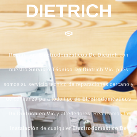
DIETRICH
Repare sus
Electrodomésticos
De Dietrich
con
nuestro
Servicio Técnico De Dietrich Vic
, pues
somos su servicio técnico de reparaciones cercano y
de confianza para todo tipo de
Electrodomésticos
De Dietrich
en
Vic
y alrededores. Realizamos la
Instalación
de cualquier
Electrodoméstico
De