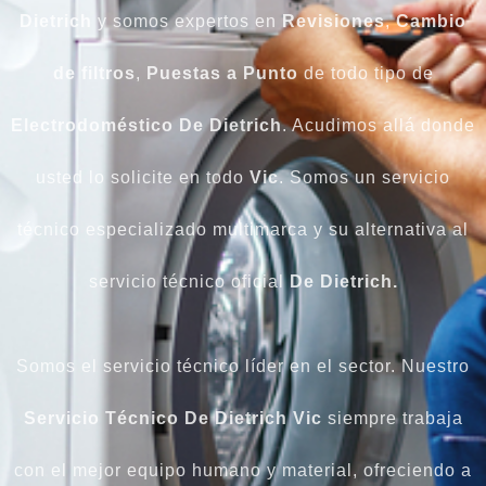
Dietrich
y somos expertos en
Revisiones
,
Cambio
de
filtros
,
Puestas a Punto
de todo tipo de
Electrodoméstico
De Dietrich
. Acudimos allá donde
usted lo solicite en todo
Vic
. Somos un servicio
técnico especializado multimarca y su alternativa al
servicio técnico oficial
De Dietrich.
Somos el servicio técnico líder en el sector. Nuestro
Servicio Técnico De Dietrich Vic
siempre trabaja
con el mejor equipo humano y material, ofreciendo a