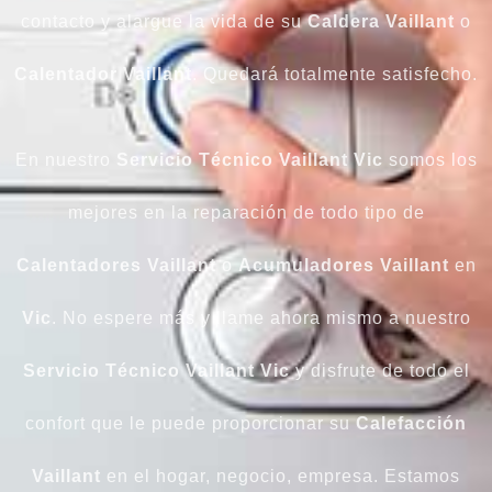
contacto y alargue la vida de su
Caldera Vaillant
o
Calentador
Vaillant
. Quedará totalmente satisfecho.
En nuestro
Servicio Técnico Vaillant Vic
somos los
mejores en la reparación de todo tipo de
Calentadores
Vaillant
o
Acumuladores
Vaillant
en
Vic
. No espere más y llame ahora mismo a nuestro
Servicio Técnico Vaillant
Vic
y disfrute de todo el
confort que le puede proporcionar su
Calefacción
Vaillant
en el hogar, negocio, empresa. Estamos