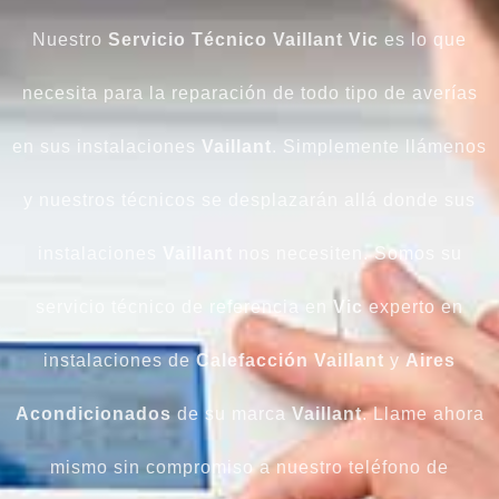
Nuestro
Servicio Técnico Vaillant Vic
es lo que
necesita para la reparación de todo tipo de averías
en sus instalaciones
Vaillant
. Simplemente llámenos
y nuestros técnicos se desplazarán allá donde sus
instalaciones
Vaillant
nos necesiten. Somos su
servicio técnico de referencia en
Vic
experto en
instalaciones de
Calefacción Vaillant
y
Aires
Acondicionados
de su marca
Vaillant
. Llame ahora
mismo sin compromiso a nuestro teléfono de