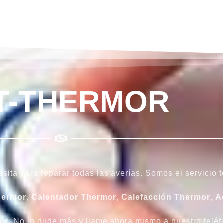
T-THERMOR
sita para reparar todas las averías. Somos el servicio 
hermor
,
Calentador
Thermor
,
Calefacción
Thermor
,
A
or
. No lo dude más y llame ahora mismo a nuestro teléf