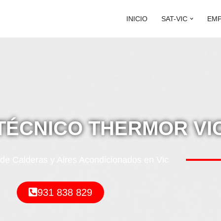
INICIO
SAT-VIC
EM
 TÉCNICO THERMOR VI
de Calderas y Aires Acondicionados en Vic
931 838 829