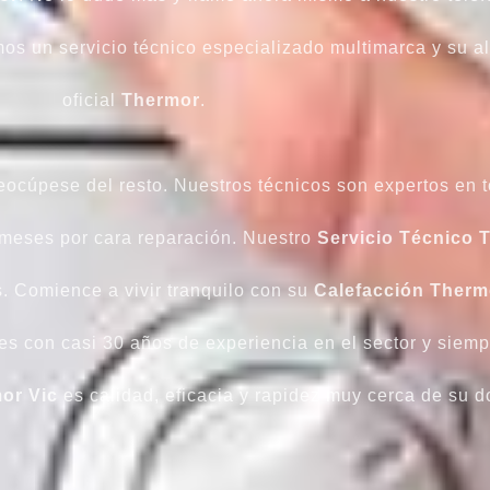
s un servicio técnico especializado multimarca y su alt
oficial
Thermor
.
ocúpese del resto. Nuestros técnicos son expertos en t
 meses por cara reparación. Nuestro
Servicio Técnico 
. Comience a vivir tranquilo con su
Calefacción
Therm
es con casi 30 años de experiencia en el sector y siemp
or Vic
es calidad, eficacia y rapidez muy cerca de su do