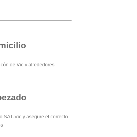
micilio
ncón de Vic y alrededores
bezado
ro SAT-Vic y asegure el correcto
os