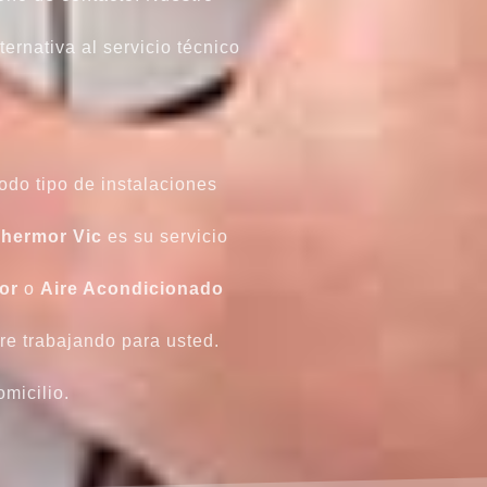
ernativa al servicio técnico
odo tipo de instalaciones
Thermor Vic
es su servicio
or
o
Aire Acondicionado
re trabajando para usted.
micilio.