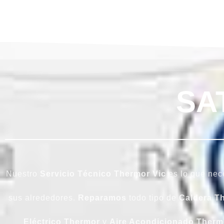
SA
Nuestro
Servicio Técnico Thermor Vic
es lo que nece
sus alrededores.
Reparamos
todo tipo de
Caldera
T
Eléctrico
Thermor
y
Aire Acondicionado Therm