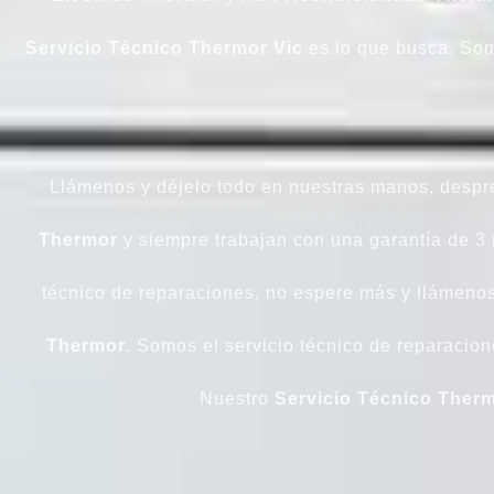
Servicio Técnico Thermor Vic
es lo que busca. Somo
Llámenos y déjelo todo en nuestras manos, despre
Thermor
y siempre trabajan con una garantía de 3
técnico de reparaciones, no espere más y llámenos
Thermor
. Somos el servicio técnico de reparacion
Nuestro
Servicio Técnico Therm